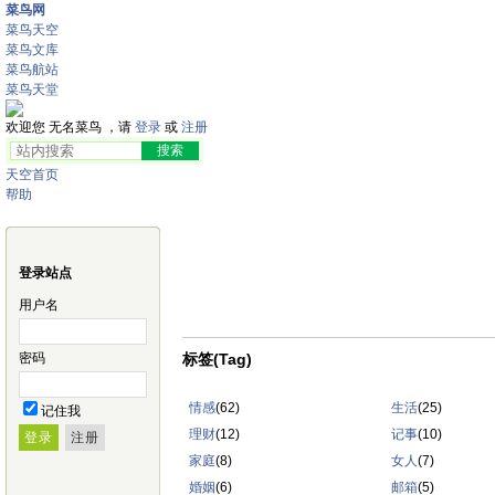
菜鸟网
菜鸟天空
菜鸟文库
菜鸟航站
菜鸟天堂
欢迎您 无名菜鸟 ，请
登录
或
注册
天空首页
帮助
登录站点
用户名
密码
标签(Tag)
情感
(62)
生活
(25)
记住我
理财
(12)
记事
(10)
家庭
(8)
女人
(7)
婚姻
(6)
邮箱
(5)