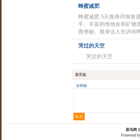
蜂蜜减肥
蜂蜜减肥 5天瘦身详细
手。丰富的维他命和矿物
善便秘。瘦身达人告诉你
哭过的天空
哭过的天
留言板
涂鸦板
菜鸟网
Powered 