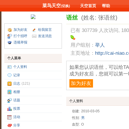
菜鸟天空
天空首页
帮助
(切换)
语丝
(姓名: 张语丝)
加为好友
给我留言
已有 307739 人次访问, 18
打个招呼
发送消息
违规举报
用户组别：
举人
主页地址：
http://cai-niao
个人菜单
如果您认识语丝，可以给T
个人资料
成为好友后，您就可以第一
记录
加为好友
日志
(121)
相册
话题
个人资料
投票
创建:
2010-03-05
活动
性别:
男
血型:
O
分享