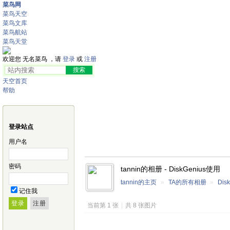
菜鸟网
菜鸟天空
菜鸟文库
菜鸟航站
菜鸟天堂
欢迎您 无名菜鸟 ，请
登录
或
注册
天空首页
帮助
登录站点
用户名
密码
tannin的相册 - DiskGenius使用
tannin的主页
»
TA的所有相册
»
Dis
记住我
当前第 1 张
|
共 8 张图片