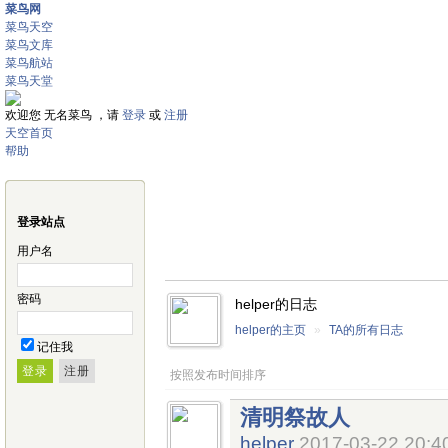
菜鸟网
菜鸟天空
菜鸟文库
菜鸟航站
菜鸟天堂
欢迎您 无名菜鸟 ，请
登录
或
注册
天空首页
帮助
登录站点
用户名
密码
helper的日志
helper的主页
»
TA的所有日志
记住我
按照发布时间排序
清明祭故人
helper
2017-03-22 20:4