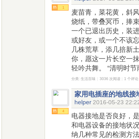
1
麦苗青，菜花黄，斜风
烧纸，带叠冥币，捧
一个已退出历史，装
或好友，或一个不该忘
几株荒草，添几掊新
你，愿这一片长空一
轻吟共舞。 “清明时节
分类:
生活百味
|
3036 次阅读
|
1 个评论
家用电插座的地线接
helper
2016-05-23 22:2
4
电器接地是否良好，
和电器设备的接地状
纳几种常见的检测方法