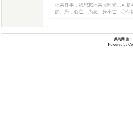
记某件事，我想忘记某段时光…可是
的。忘，心亡，为忘。身不亡，心何
菜鸟网
旗下
Powered by
Co