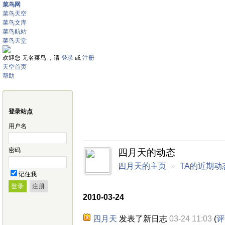
菜鸟网
菜鸟天空
菜鸟文库
菜鸟航站
菜鸟天堂
欢迎您 无名菜鸟 ，请
登录
或
注册
天空首页
帮助
登录站点
用户名
密码
四月天的动态
四月天的主页
»
TA的近期动
记住我
2010-03-24
四月天
发表了新日志
03-24 11:03
(
评