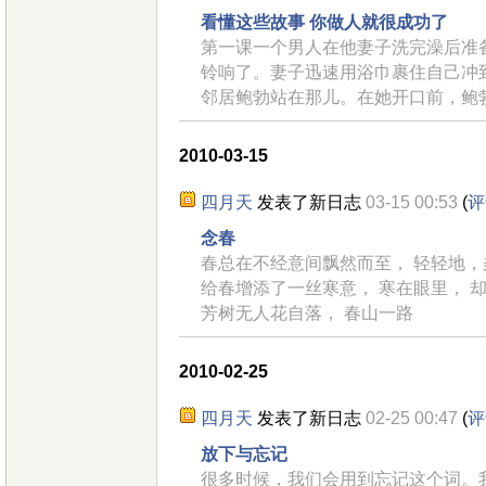
看懂这些故事 你做人就很成功了
第一课一个男人在他妻子洗完澡后准
铃响了。妻子迅速用浴巾裹住自己冲
邻居鲍勃站在那儿。在她开口前，鲍
2010-03-15
四月天
发表了新日志
03-15 00:53
(
评
念春
春总在不经意间飘然而至， 轻轻地，
给春增添了一丝寒意， 寒在眼里， 
芳树无人花自落， 春山一路
2010-02-25
四月天
发表了新日志
02-25 00:47
(
评
放下与忘记
很多时候，我们会用到忘记这个词。