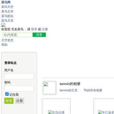
菜鸟网
菜鸟天空
菜鸟文库
菜鸟航站
菜鸟天堂
欢迎您 无名菜鸟 ，请
登录
或
注册
天空首页
帮助
登录站点
用户名
密码
tannin的相册
tannin的主页
»
TA的所有相册
记住我