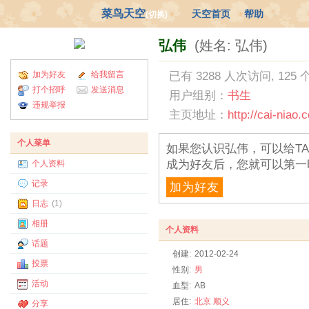
菜鸟天空
天空首页
帮助
(切换)
弘伟
(姓名: 弘伟)
加为好友
给我留言
已有 3288 人次访问, 125
打个招呼
发送消息
用户组别：
书生
违规举报
主页地址：
http://cai-niao
个人菜单
如果您认识弘伟，可以给T
成为好友后，您就可以第一
个人资料
记录
加为好友
日志
(1)
相册
个人资料
话题
创建:
2012-02-24
投票
性别:
男
活动
血型:
AB
居住:
北京
顺义
分享