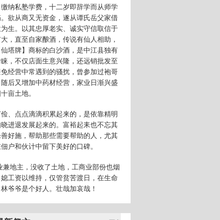
力缴纳私塾学费，十二岁即辞学而从师学
筠。欲从商又无资金，遂从谭氏岳父家借
意为生。以其忠厚老实、诚实守信取信于
扩大，直至自家酿酒，传说有仙人相助，
【仙塔牌】商标的白沙酒，是中江县独有
青睐，不仅店面生意兴隆，还远销批发至
避免经营中常遇到的骚扰，曾参加过袍哥
。随后又增加中药材经营，家业日渐兴盛
四十亩土地。
节俭、点点滴滴积累起来的，是依靠精明
知晓进退发展起来的。富裕起耒也不忘其
乐善好施，帮助那些需要帮助的人，尤其
在佃户和伙计中留下美好的口碑。
商业兼地主，没收了土地，工商业部份也烟
、媳工资以维持，仅管贫苦渡日，在生命
：林爷爷是个好人。壮哉加哀哉！