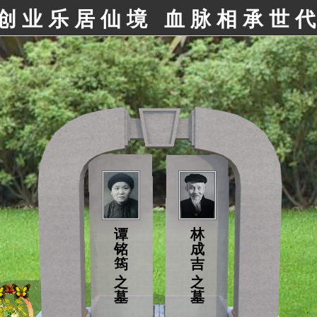
创业乐居仙境 血脉相承世
谭
林
铭
成
筠
吉
之
之
墓
墓