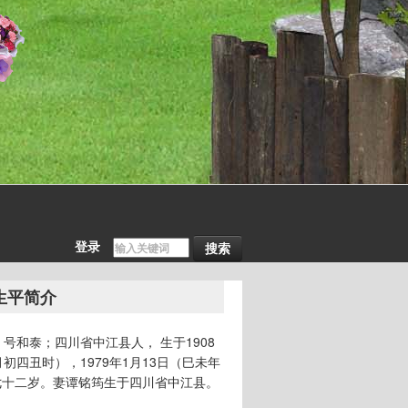
登录
生平简介
 号和泰；四川省中江县人， 生于1908
初四丑时），1979年1月13日（巳未年
七十二岁。妻谭铭筠生于四川省中江县。