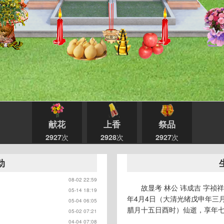
献花
上香
祭品
次
次
次
2927
2928
2927
动
08-02 22:59
故显考 林公 讳成吉 字祯祥
05-14 18:19
年4月4日（大清光绪戊申年三月
05-04 06:05
腊月十五日酉时）仙逝，享年
05-02 07:21
04-04 07:08