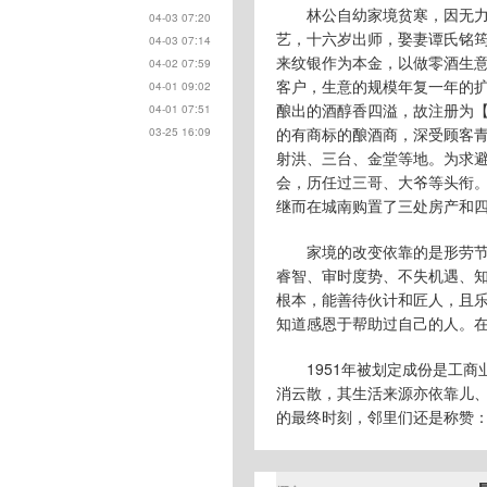
林公自幼家境贫寒，因无
04-03 07:20
艺，十六岁出师，娶妻谭氏铭
04-03 07:14
来纹银作为本金，以做零酒生
04-02 07:59
客户，生意的规模年复一年的
04-01 09:02
酿出的酒醇香四溢，故注册为
04-01 07:51
的有商标的酿酒商，深受顾客
03-25 16:09
射洪、三台、金堂等地。为求
会，历任过三哥、大爷等头衔
继而在城南购置了三处房产和
家境的改变依靠的是形劳
睿智、审时度势、不失机遇、
根本，能善待伙计和匠人，且
知道感恩于帮助过自己的人。
1951年被划定成份是工
消云散，其生活来源亦依靠儿
的最终时刻，邻里们还是称赞